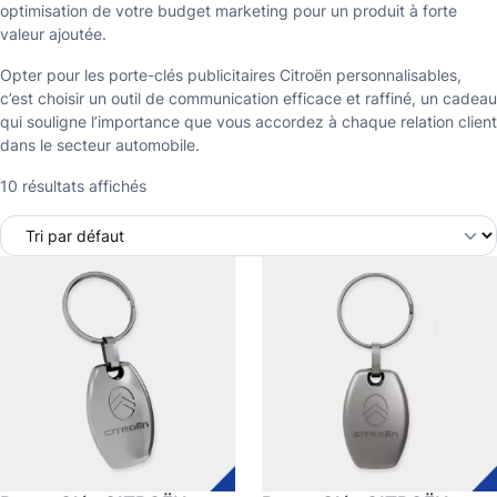
optimisation de votre budget marketing pour un produit à forte
valeur ajoutée.
Opter pour les porte-clés publicitaires Citroën personnalisables,
c’est choisir un outil de communication efficace et raffiné, un cadeau
qui souligne l’importance que vous accordez à chaque relation client
dans le secteur automobile.
10 résultats affichés
C
C
e
e
p
p
r
r
o
o
d
d
u
u
i
i
t
t
a
a