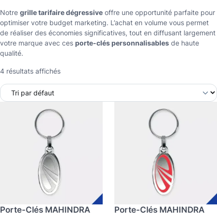
Notre
grille tarifaire dégressive
offre une opportunité parfaite pour
optimiser votre budget marketing. L’achat en volume vous permet
de réaliser des économies significatives, tout en diffusant largement
votre marque avec ces
porte-clés personnalisables
de haute
qualité.
4 résultats affichés
C
C
e
e
p
p
r
r
o
o
d
d
u
u
i
i
t
t
a
a
p
p
Porte-Clés MAHINDRA
Porte-Clés MAHINDRA