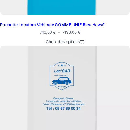
Pochette Location Véhicule GOMME UNIE Bleu Hawaï
Plage
743,00
€
–
7198,00
€
de
Choix des options
prix :
743,00 €
à
7198,00 €