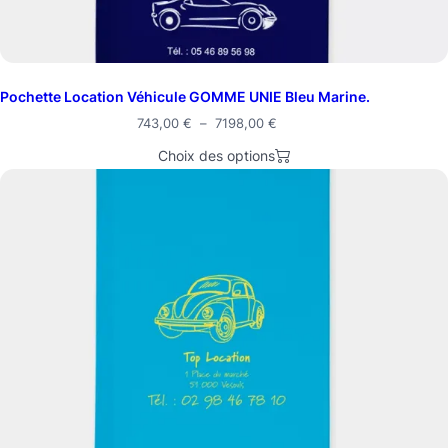
Pochette Location Véhicule GOMME UNIE Bleu Marine.
Plage
743,00
€
–
7198,00
€
de
Choix des options
prix :
743,00 €
à
7198,00 €