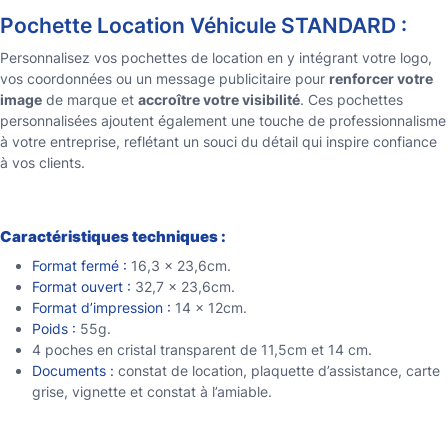
,
Pochette Location Véhicule STANDARD :
t
0
e
Personnalisez vos pochettes de location en y intégrant votre logo,
0
vos coordonnées ou un message publicitaire pour
renforcer votre
L
image
de marque et
accroître votre visibilité
. Ces pochettes
personnalisées ajoutent également une touche de professionnalisme
o
€
à votre entreprise, reflétant un souci du détail qui inspire confiance
c
à vos clients.
a
t
Caractéristiques techniques :
i
Format fermé :
16,3 x 23,6cm.
Format ouvert :
32,7 x 23,6cm.
o
Format d’impression :
14 x 12cm.
Poids :
55g.
n
4 poches en cristal transparent de 11,5cm et 14 cm.
V
Documents :
constat de location, plaquette d’assistance, carte
grise, vignette et constat à l’amiable.
é
h