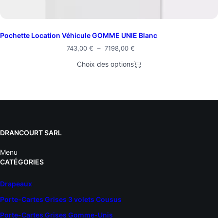
Pochette Location Véhicule GOMME UNIE Blanc
Plage
743,00
€
–
7198,00
€
de
Choix des options
prix :
743,00 €
à
7198,00 €
DRANCOURT SARL
Menu
CATÉGORIES
Drapeaux
Porte-Cartes Grises 3 volets Cousus
Porte-Cartes Grises Gomme-Unis