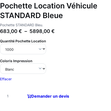
Pochette Location Véhicule
STANDARD Bleue
Pochette STANDARD Bleu.
P
683,00
€
–
5898,00
€
l
Quantité Pochette Location
a
g
e
Coloris Impression
d
e
Effacer
p
r
q
Demander un devis
i
u
x
a