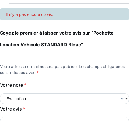
i
Il n’y a pas encore d’avis.
c
u
Soyez le premier à laisser votre avis sur “Pochette
l
e
Location Véhicule STANDARD Bleue”
S
T
Votre adresse e-mail ne sera pas publiée.
Les champs obligatoires
sont indiqués avec
*
A
N
Votre note
*
D
A
Votre avis
*
R
D