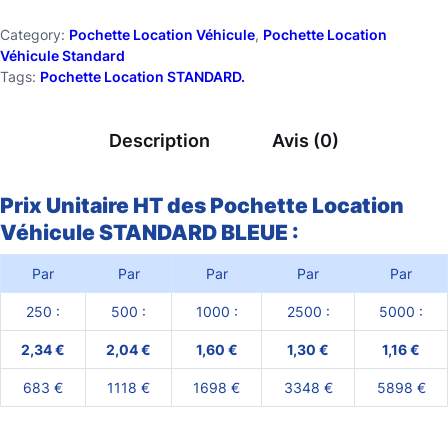
n
:
Category:
Pochette Location Véhicule
, 
Pochette Location
Véhicule Standard
t
6
Tags:
Pochette Location STANDARD.
8
i
3
t
Description
Avis (0)
,
é
0
d
Prix Unitaire HT des Pochette Location
0
Véhicule STANDARD BLEUE :
e
P
Par
Par
Par
Par
Par
€
o
à
250 :
500 :
1000 :
2500 :
5000 :
5
c
2,34 €
2,04 €
1,60 €
1,30 €
1,16 €
8
h
683 €
1118 €
1698 €
3348 €
5898 €
9
e
8
t