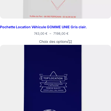
Pochette Location Véhicule GOMME UNIE Gris clair.
Plage
743,00
€
–
7198,00
€
de
Choix des options
prix :
743,00 €
à
7198,00 €