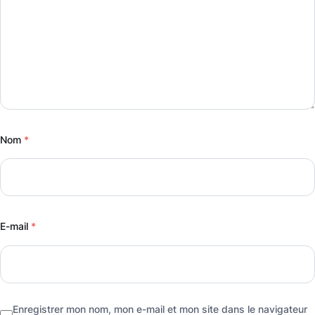
B
l
e
u
e
Nom
*
E-mail
*
Enregistrer mon nom, mon e-mail et mon site dans le navigateur