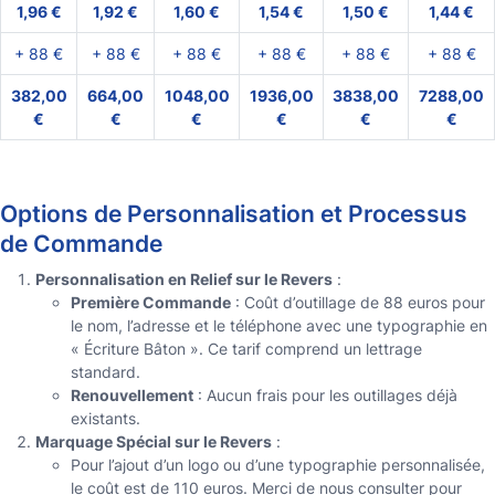
1,96 €
1,92 €
1,60 €
1,54 €
1,50 €
1,44 €
+ 88 €
+ 88 €
+ 88 €
+ 88 €
+ 88 €
+ 88 €
382,00
664,00
1048,00
1936,00
3838,00
7288,00
€
€
€
€
€
€
Options de Personnalisation et Processus
de Commande
Personnalisation en Relief sur le Revers
:
Première Commande
: Coût d’outillage de 88 euros pour
le nom, l’adresse et le téléphone avec une typographie en
« Écriture Bâton ». Ce tarif comprend un lettrage
standard.
Renouvellement
: Aucun frais pour les outillages déjà
existants.
Marquage Spécial sur le Revers
:
Pour l’ajout d’un logo ou d’une typographie personnalisée,
le coût est de 110 euros. Merci de nous consulter pour