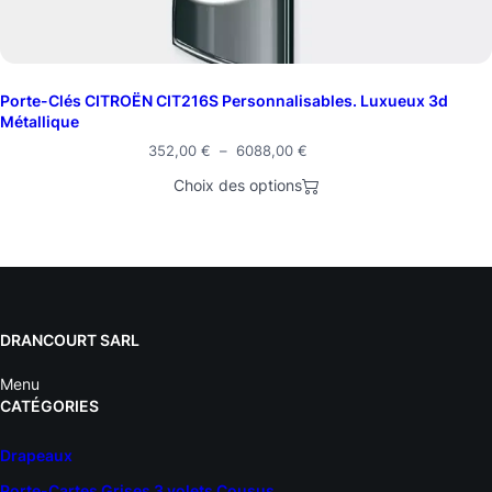
Porte-Clés CITROËN CIT216S Personnalisables. Luxueux 3d
Métallique
352,00
€
–
6088,00
€
Choix des options
DRANCOURT SARL
Menu
CATÉGORIES
Drapeaux
Porte-Cartes Grises 3 volets Cousus