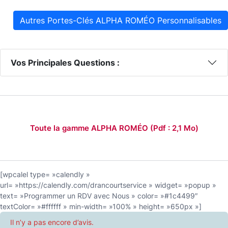
Autres Portes-Clés ALPHA ROMÉO Personnalisables
Vos Principales Questions :
Toute la gamme ALPHA ROMÉO (
Pdf : 2,1 Mo
)
[wpcalel type= »calendly »
url= »https://calendly.com/drancourtservice » widget= »popup »
text= »Programmer un RDV avec Nous » color= »#1c4499″
textColor= »#ffffff » min-width= »100% » height= »650px »]
Il n’y a pas encore d’avis.