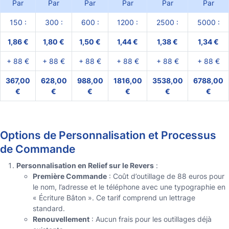
Par
Par
Par
Par
Par
Par
150 :
300 :
600 :
1200 :
2500 :
5000 :
1,86 €
1,80 €
1,50 €
1,44 €
1,38 €
1,34 €
+ 88 €
+ 88 €
+ 88 €
+ 88 €
+ 88 €
+ 88 €
367,00
628,00
988,00
1816,00
3538,00
6788,00
€
€
€
€
€
€
Options de Personnalisation et Processus
de Commande
Personnalisation en Relief sur le Revers
:
Première Commande
: Coût d’outillage de 88 euros pour
le nom, l’adresse et le téléphone avec une typographie en
« Écriture Bâton ». Ce tarif comprend un lettrage
standard.
Renouvellement
: Aucun frais pour les outillages déjà