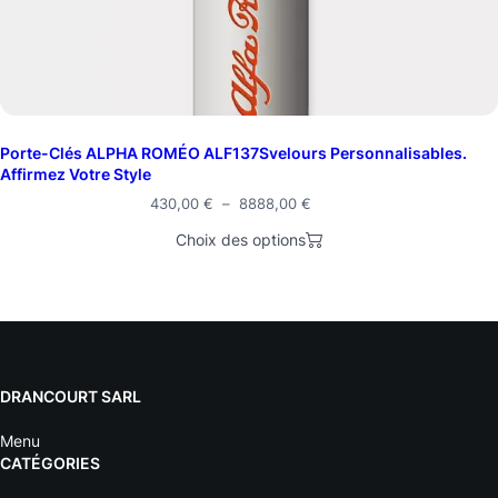
Porte-Clés ALPHA ROMÉO ALF137Svelours Personnalisables.
Affirmez Votre Style
430,00
€
–
8888,00
€
Choix des options
DRANCOURT SARL
Menu
CATÉGORIES