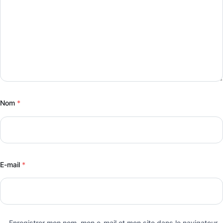
Nom
*
E-mail
*
Enregistrer mon nom, mon e-mail et mon site dans le navigateur