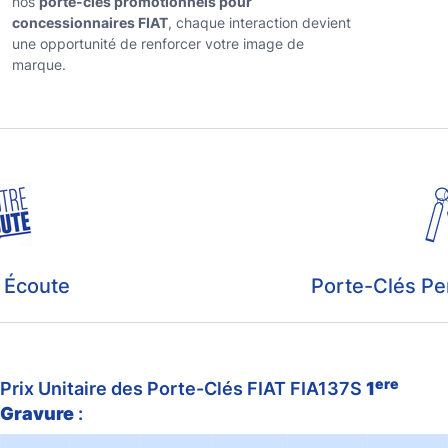
nos
porte-clés promotionnels pour
concessionnaires FIAT
, chaque interaction devient
une opportunité de renforcer votre image de
marque.
 Écoute
Porte-Clés Pe
ere
Prix Unitaire des Porte-Clés FIAT FIA137S
1
Gravure
: